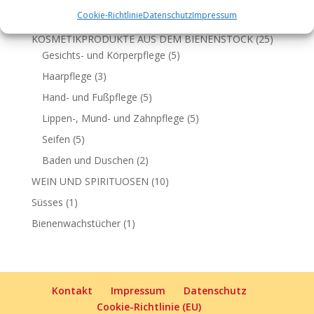
Cookie-Richtlinie
Datenschutz
Impressum
14
NATURPRODUKTE VON DER BIENE
14
Produkte
25
KOSMETIKPRODUKTE AUS DEM BIENENSTOCK
25
5
Produkte
Gesichts- und Körperpflege
5
Produkte
3
Haarpflege
3
Produkte
5
Hand- und Fußpflege
5
Produkte
5
Lippen-, Mund- und Zahnpflege
5
Produkte
5
Seifen
5
Produkte
2
Baden und Duschen
2
Produkte
10
WEIN UND SPIRITUOSEN
10
Produkte
1
Süsses
1
Produkt
1
Bienenwachstücher
1
Produkt
Kontakt
Impressum
Datenschutz
Cookie-Richtlinie (EU)