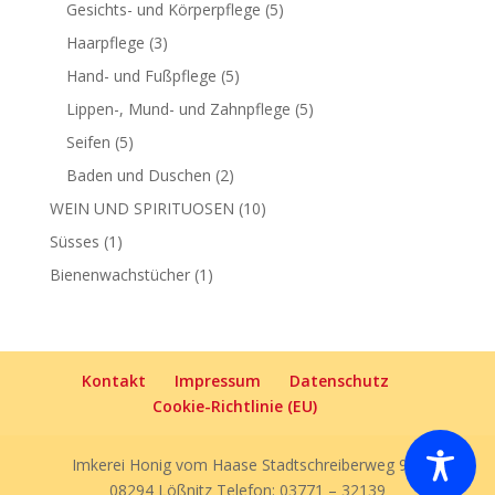
5
Produkte
Gesichts- und Körperpflege
5
Produkte
3
Haarpflege
3
Produkte
5
Hand- und Fußpflege
5
Produkte
5
Lippen-, Mund- und Zahnpflege
5
Produkte
5
Seifen
5
Produkte
2
Baden und Duschen
2
Produkte
10
WEIN UND SPIRITUOSEN
10
Produkte
1
Süsses
1
Produkt
1
Bienenwachstücher
1
Produkt
Kontakt
Impressum
Datenschutz
Cookie-Richtlinie (EU)
Imkerei Honig vom Haase Stadtschreiberweg 9 A
08294 Lößnitz Telefon: 03771 – 32139