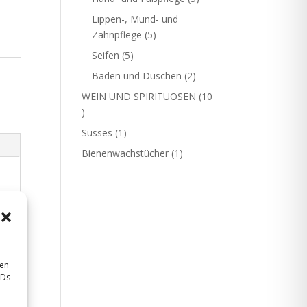
Produkte
Lippen-, Mund- und
5
Zahnpflege
5
Produkte
5
Seifen
5
Produkte
2
Baden und Duschen
2
Produkte
WEIN UND SPIRITUOSEN
10
10
Produkte
1
Süsses
1
Produkt
1
Bienenwachstücher
1
Produkt
sen
IDs