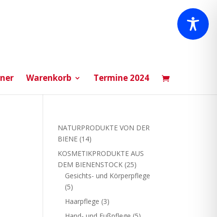
tner
Warenkorb
Termine 2024
NATURPRODUKTE VON DER
14
BIENE
14
Produkte
KOSMETIKPRODUKTE AUS
25
DEM BIENENSTOCK
25
Produkte
Gesichts- und Körperpflege
5
5
Produkte
3
Haarpflege
3
Produkte
5
Hand- und Fußpflege
5