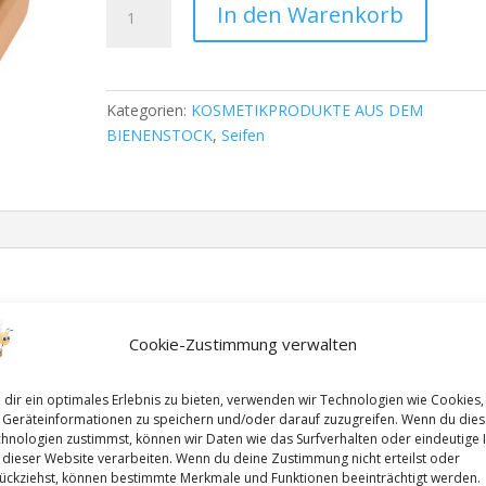
In den Warenkorb
mit
Propolis
100g
Wabenseife
Kategorien:
KOSMETIKPRODUKTE AUS DEM
Menge
BIENENSTOCK
,
Seifen
ichen Reinigung und Pflege des ganzen Körpers.
Cookie-Zustimmung verwalten
hergestellt mit Olivenöl
, gänzlich ohne Palmöl. Durch das
reundliche Shea-Butter
eignet sich diese Seife hervorragend bei
dir ein optimales Erlebnis zu bieten, verwenden wir Technologien wie Cookies,
Geräteinformationen zu speichern und/oder darauf zuzugreifen. Wenn du die
hnologien zustimmst, können wir Daten wie das Surfverhalten oder eindeutige 
r® Honigseife mit Propolis auch sehr gerne verschenkt. Ideal auch in
 dieser Website verarbeiten. Wenn du deine Zustimmung nicht erteilst oder
ückziehst, können bestimmte Merkmale und Funktionen beeinträchtigt werden.